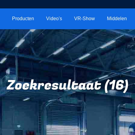
Producten
Video's
VR-Show
Middelen
Zoekresultaat (16)