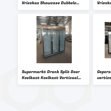
Vrieskas Showcase Dubbele
Vriesk
isolerende glazen deur
Vertic
Premi
Supermarkt Drank Split Door
Gepers
Koelkast Koelkast Verticaal
vertica
grote capaciteit
lagen 