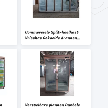
Commerciële Split-koelkast
Vrieskas Gekoelde dranken
Split-deur koelkast
en
Verstelbare planken Dubbele