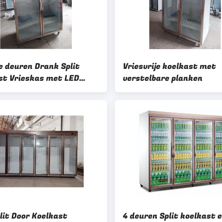
e deuren Drank Split
Vriesvrije koelkast met
st Vrieskas met LED
verstelbare planken
Verstelbare planken En
Free koeling
lit Door Koelkast
4 deuren Split koelkast 