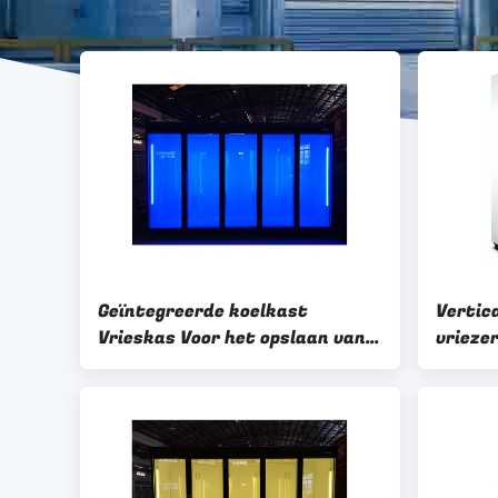
Geïntegreerde koelkast
Vertic
Vrieskas Voor het opslaan van
vrieze
commerciële koelkast Vrieskas
koelka