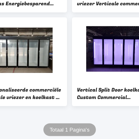
as Energiebesparend
vriezer Verticale commer
ale Vrieskas En Vrieskas
supermarkt koelkast
um
onaliseerde commerciële
Vertical Split Door koelk
le vriezer en koelkast 6
Custom Commercial
verstelbare planken
Convenience Store Vries
Totaal 1 Pagina's