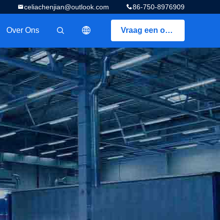
celiachenjian@outlook.com
86-750-8976909
Over Ons
Vraag een offerte aan
描述