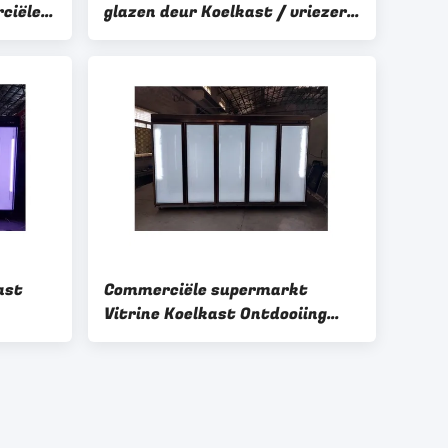
ciële
glazen deur Koelkast / vriezer
voor dranken / voedsel
ast
Commerciële supermarkt
Vitrine Koelkast Ontdooiing
kas
Display Split koeler