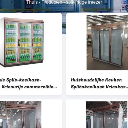
Thuis
-
Producten
-
split fridge freezer
ale Split-koelkast-
Huishoudelijke Keuken
r Vriesvrije commerciële
Splitskoelkast Vrieskas
stvriezer 3C
Splitsdeur Koelkast Vert