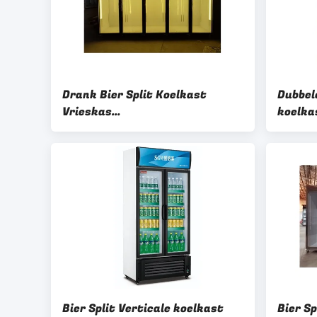
Drank Bier Split Koelkast
Dubbel
Vrieskas
koelka
Gemakkelijkheidswinkel
licht 
Koelkast Vriesvrij
Frost 
Bier Split Verticale koelkast
Bier Sp