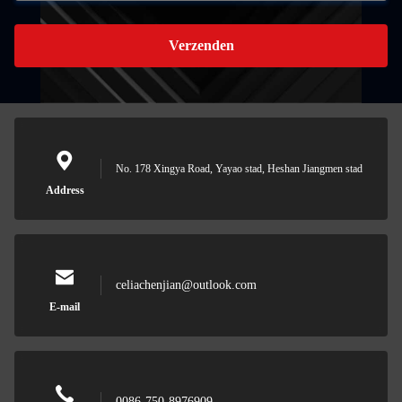
Verzenden
No. 178 Xingya Road, Yayao stad, Heshan Jiangmen stad
Address
celiachenjian@outlook.com
E-mail
0086-750-8976909