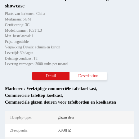
showcase
Plaats van herkomst: China
Merknaam: SGM
Certificering: 3C
Modelnummer: 165T-1.3
Min. bestelaantal: 1
Prijs: negotiable
Verpakking Details: schuim en karton
Levertijd: 30 dagen
Betalingscondities: TT
Levering vermogen: 3000 stuks per maand
Detail
Description
Markeren:
Veelzijdige commerciële tafelkoelkast
,
Commerciële tafeltop koelkast
,
Commerciële glazen deuren voor tafelborden en koelkasten
1Display-type:
glazen deur
2Frequentie:
50/60HZ