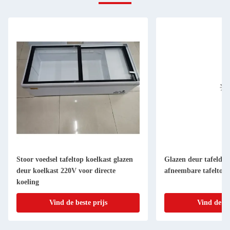
Stoor voedsel tafeltop koelkast glazen
Glazen deur tafeldis
deur koelkast 220V voor directe
afneembare tafeltop 
koeling
Vind de beste prijs
Vind de be