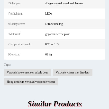
3Schappen:
4 lagen verstelbare draadplanken
4Verlichting:
LED's
5Koelsysteem:
Directe koeling
6Materiaal:
gegalvaniseerde plaat
7Temperatuurbereik:
0°C tot 10°C
8Gewicht:
68 kg
Tags:
Verticale koeler met een enkele deur
Verticale vriezer met één deur
Hoog eendeurs verticaal vertoonde vriezer
Similar Products