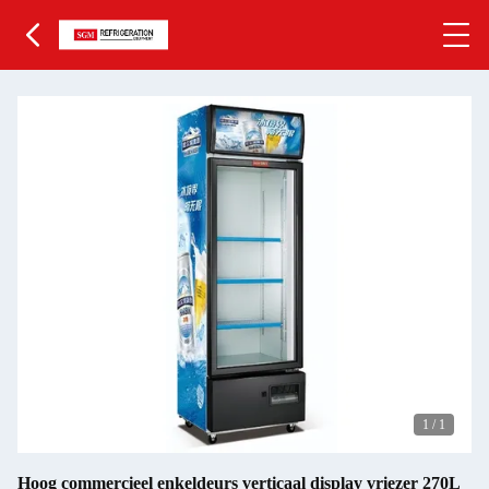
1
/
1
Hoog commercieel enkeldeurs verticaal display vriezer 270L