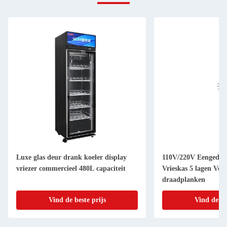
Luxe glas deur drank koeler display
110V/220V Eengedure
vriezer commercieel 480L capaciteit
Vrieskas 5 lagen Vers
draadplanken
Vind de beste prijs
Vind de be