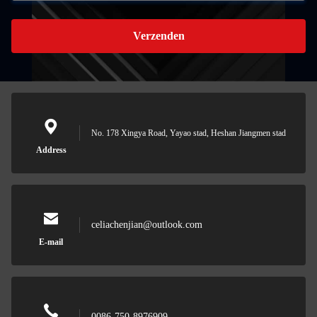
Verzenden
No. 178 Xingya Road, Yayao stad, Heshan Jiangmen stad
Address
celiachenjian@outlook.com
E-mail
0086-750-8976909