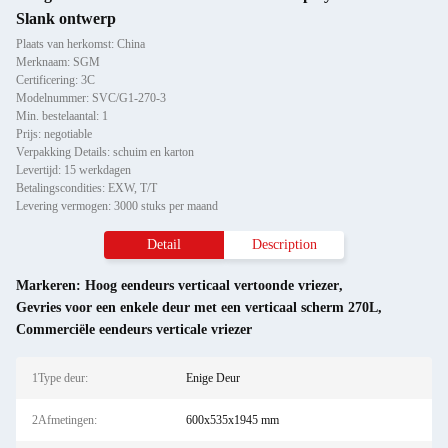
Slank ontwerp
Plaats van herkomst: China
Merknaam: SGM
Certificering: 3C
Modelnummer: SVC/G1-270-3
Min. bestelaantal: 1
Prijs: negotiable
Verpakking Details: schuim en karton
Levertijd: 15 werkdagen
Betalingscondities: EXW, T/T
Levering vermogen: 3000 stuks per maand
Detail
Description
Markeren:
Hoog eendeurs verticaal vertoonde vriezer
,
Gevries voor een enkele deur met een verticaal scherm 270L
,
Commerciële eendeurs verticale vriezer
1Type deur:
Enige Deur
2Afmetingen:
600x535x1945 mm