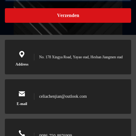
Verzenden
No. 178 Xingya Road, Yayao stad, Heshan Jiangmen stad
Address
celiachenjian@outlook.com
E-mail
0086-750-8976909