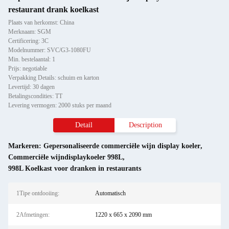
restaurant drank koelkast
Plaats van herkomst: China
Merknaam: SGM
Certificering: 3C
Modelnummer: SVC/G3-1080FU
Min. bestelaantal: 1
Prijs: negotiable
Verpakking Details: schuim en karton
Levertijd: 30 dagen
Betalingscondities: TT
Levering vermogen: 2000 stuks per maand
Detail
Description
Markeren:
Gepersonaliseerde commerciële wijn display koeler
,
Commerciële wijndisplaykoeler 998L
,
998L Koelkast voor dranken in restaurants
1Tipe ontdooiing:
Automatisch
2Afmetingen:
1220 x 665 x 2090 mm