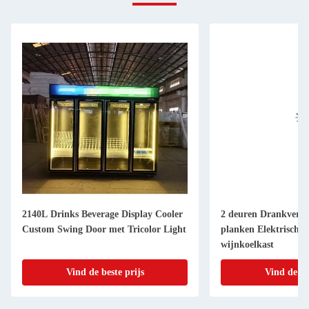
2140L Drinks Beverage Display Cooler
2 deuren Drankverko
Custom Swing Door met Tricolor Light
planken Elektrische 
wijnkoelkast
Vind de beste prijs
Vind de be