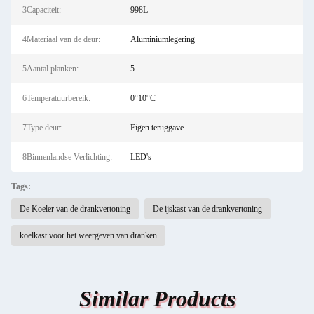
3Capaciteit:
998L
4Materiaal van de deur:
Aluminiumlegering
5Aantal planken:
5
6Temperatuurbereik:
0°10°C
7Type deur:
Eigen teruggave
8Binnenlandse Verlichting:
LED's
Tags:
De Koeler van de drankvertoning
De ijskast van de drankvertoning
koelkast voor het weergeven van dranken
Similar Products