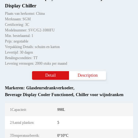
Display Chiller
Plaats van herkomst: China
Merknaam: SGM
Certificering: 3C
Modelnummer: SVC/G2-1080FU
Min. bestelaantal: 1
Prijs: negotiable
Verpakking Details: schuim en karton
Levertijd: 30 dagen
Betalingscondities: TT
Levering vermogen: 2000 stuks per maand
Detail
Description
Markeren:
Glasdeursdrankverkoeler
,
Beverage Display Cooler Functioneel
,
Chiller voor wijndranken
1Capaciteit:
998L
2Aantal planken:
5
3Temperatuurbereik:
0°10°C