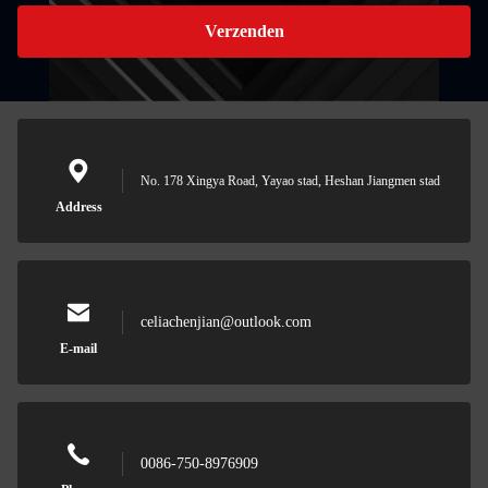
Verzenden
No. 178 Xingya Road, Yayao stad, Heshan Jiangmen stad
Address
celiachenjian@outlook.com
E-mail
0086-750-8976909