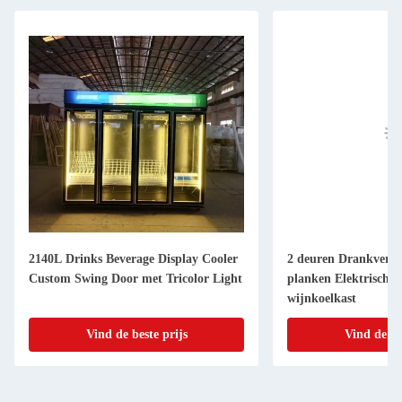
2140L Drinks Beverage Display Cooler
2 deuren Drankverko
Custom Swing Door met Tricolor Light
planken Elektrische 
wijnkoelkast
Vind de beste prijs
Vind de be